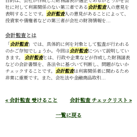
社に対して利害関係のない第三者である
会計監査
人の意見を
表明することです。
会計監査
人の意見があることによって、
投資家や債権者などの第三者が会社の財務情報を...
会計監査とは
「
会計監査
」では、具体的に何を対象として監査が行われる
のかご存知でしょうか。今回は
会計監査
について説明してい
きます。
会計監査
とは、行政や企業などが作成した財務諸表
などの会計書類を、各法令に基づいて判断し、問題がないか
チェックすることです。
会計監査
は利害関係者に関わるため
非常に重要です。また、会社法や金融商品取引...
« 会計監査 受けること
会計監査 チェックリスト »
一覧に戻る