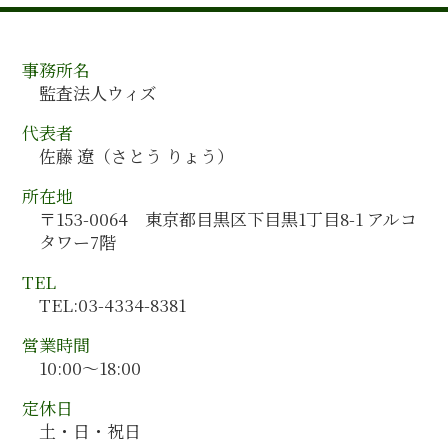
高知県 会計監査
会計監査 依頼
人事制度構築
岡山県 会計監査
会計監査人 監査役 違い
人材育成 教育
山形県 会計コンサルティング
会計監査 受ける
人事制度構築 方法
事務所名
千葉県 会計コンサルティング
会計監査人 任期
人材育成 マネジメント
監査法人ウィズ
埼玉県 会計監査
会計監査 チェックリスト
経営計画策定 手順
佐賀県 会計監査
会計監査人 選任
代表者
人材育成 目標
全国対応 会計コンサルティング
会計監査 人数
佐藤 遼（さとう りょう）
人事制度構築 コンサル
富山県 会計監査
組織再編 スケジュール
所在地
鳥取県 会計監査
税務会計 ポイント
〒153-0064 東京都目黒区下目黒1丁目8-1 アルコ
茨城県 会計コンサルティング
管理会計 手法
タワー7階
山梨県 会計監査
香川県 会計監査
TEL
石川県 会計コンサルティング
TEL:03-4334-8381
沖縄県 会計監査
営業時間
10:00～18:00
定休日
土・日・祝日