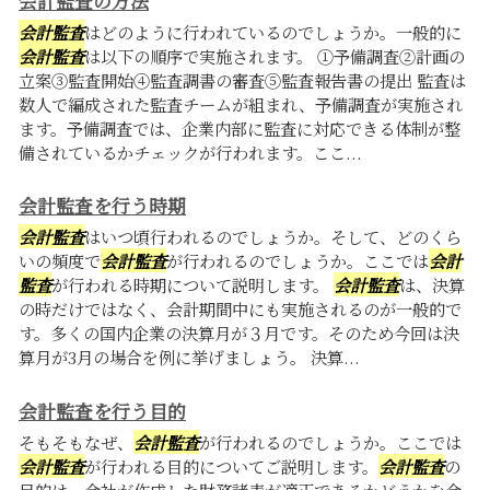
会計監査の方法
会計監査
はどのように行われているのでしょうか。一般的に
会計監査
は以下の順序で実施されます。 ①予備調査②計画の
立案③監査開始④監査調書の審査⑤監査報告書の提出 監査は
数人で編成された監査チームが組まれ、予備調査が実施され
ます。予備調査では、企業内部に監査に対応できる体制が整
備されているかチェックが行われます。ここ...
会計監査を行う時期
会計監査
はいつ頃行われるのでしょうか。そして、どのくら
いの頻度で
会計監査
が行われるのでしょうか。ここでは
会計
監査
が行われる時期について説明します。
会計監査
は、決算
の時だけではなく、会計期間中にも実施されるのが一般的で
す。多くの国内企業の決算月が３月です。そのため今回は決
算月が3月の場合を例に挙げましょう。 決算...
会計監査を行う目的
そもそもなぜ、
会計監査
が行われるのでしょうか。ここでは
会計監査
が行われる目的についてご説明します。
会計監査
の
目的は、会社が作成した財務諸表が適正であるかどうかを会