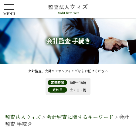
会計監査 手続き
会計監査、会計コンサルティングならお任せください
営業時間
10時～18時
定休日
土・日・祝
監査法人ウィズ
>
会計監査に関するキーワード
>
会計
監査 手続き