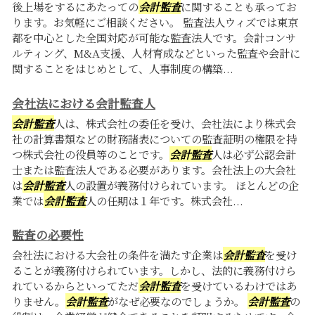
後上場をするにあたっての
会計監査
に関することも承ってお
ります。お気軽にご相談ください。 監査法人ウィズでは東京
都を中心とした全国対応が可能な監査法人です。会計コンサ
ルティング、M&A支援、人材育成などといった監査や会計に
関することをはじめとして、人事制度の構築...
会社法における会計監査人
会計監査
人は、株式会社の委任を受け、会社法により株式会
社の計算書類などの財務諸表についての監査証明の権限を持
つ株式会社の役員等のことです。
会計監査
人は必ず公認会計
士または監査法人である必要があります。会社法上の大会社
は
会計監査
人の設置が義務付けられています。 ほとんどの企
業では
会計監査
人の任期は１年です。株式会社...
監査の必要性
会社法における大会社の条件を満たす企業は
会計監査
を受け
ることが義務付けられています。しかし、法的に義務付けら
れているからといってただ
会計監査
を受けているわけではあ
りません。
会計監査
がなぜ必要なのでしょうか。
会計監査
の