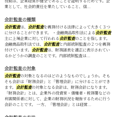
役割は、企業経営が健全であることを証明するためです。企
業として、社会的責任を果たしていること、信...
会計監査の種類
会計監査
は、
会計監査
を義務付ける法律によって大きく３つ
に分けることができます。 ・金融商品取引法による
会計監査
主に上場企業に対して行われる
会計監査
のことを指します。
金融商品取引法では、
会計監査
と内部統制監査の２つを義務
付けています。
会計監査
は、財務諸表を適正に表示されてい
るかどうかの調査のことです。内部統制監査は...
会計監査の対象
会計監査
の対象となるのはどのようなものでしょうか。そも
そも会計は「財務会計」と「管理会計」に分けることができ
ます。
会計監査
の対象となる会計は、財務会計になります。
「財務会計」とは、企業外の投資家・債権者・税務署などの
利害関係者に対して、企業の財務状況を報告するために行う
会計のことです。 一方、「管理会計」とは経営...