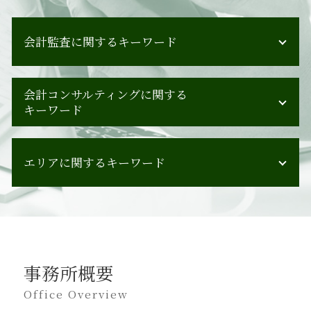
会計監査に関するキーワード
会計監査 提出書類
会計コンサルティングに関する
会計監査 指摘事項
キーワード
会計監査 会社
会計監査 内部統制監査 違い
管理会計 一般会計 違い
会計監査人 設置義務
エリアに関するキーワード
人材育成 会社
会計監査 必要性
中小企業 経営計画策定
ipo 監査
人事制度構築 目的
広島県 会計監査
会計監査 企業
人材育成 手法
青森県 会計コンサルティング
会計監査 立会人
事業承継 イメージ
福岡県 会計監査
会計監査 人 設置義務
組織再編 コンサル
鹿児島県 会計監査
会計監査 チェックポイント
人材育成 課題
事務所概要
全国対応 会計監査
会計監査 基準
事業承継 中小企業
福島県 会計コンサルティング
Office Overview
会計監査 契約書
吸収合併 手続き