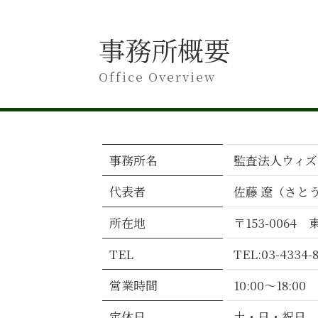
会計監査 監査法人
会計監査 会計検査 違い
会計監査 内部統制監査 違い
事務所概要
会計監査 監査役
会計監査 経理
Office Overview
会計監査 何する
会計監査 会社法
会計監査 受ける
会計監査 チェックリスト
事務所名
監査法人ウィズ
会計監査人とは 会社法
会計監査 依頼
代表者
佐藤 遼（さと
会計監査 進め方
会計監査 必要
所在地
〒153-006
会計監査 ポイント
会計監査 対象
TEL
TEL:03-4334-
会計監査人 選任
営業時間
10:00～18:00
会計監査 チェックポイント
会計監査 期間
定休日
土・日・祝日