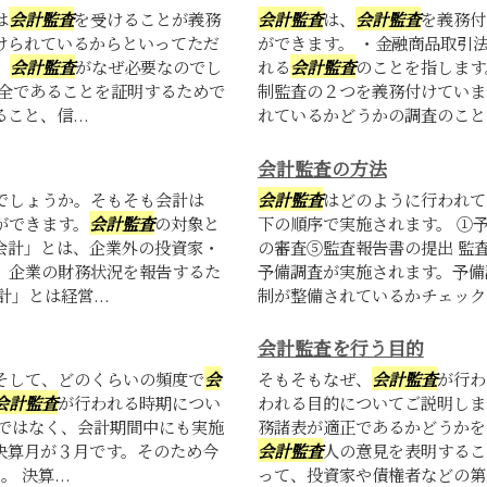
は
会計監査
を受けることが義務
会計監査
は、
会計監査
を義務付
けられているからといってただ
ができます。 ・金融商品取引
。
会計監査
がなぜ必要なのでし
れる
会計監査
のことを指します
全であることを証明するためで
制監査の２つを義務付けていま
と、信...
れているかどうかの調査のことで
会計監査の方法
でしょうか。そもそも会計は
会計監査
はどのように行われて
ができます。
会計監査
の対象と
下の順序で実施されます。 ①
会計」とは、企業外の投資家・
の審査⑤監査報告書の提出 監
、企業の財務状況を報告するた
予備調査が実施されます。予備
」とは経営...
制が整備されているかチェックが
会計監査を行う目的
そして、どのくらいの頻度で
会
そもそもなぜ、
会計監査
が行わ
会計監査
が行われる時期につい
われる目的についてご説明しま
ではなく、会計期間中にも実施
務諸表が適正であるかどうかを
決算月が３月です。そのため今
会計監査
人の意見を表明するこ
決算...
って、投資家や債権者などの第三