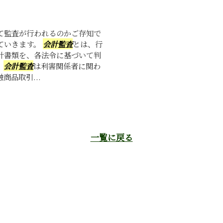
て監査が行われるのかご存知で
ていきます。
会計監査
とは、行
計書類を、各法令に基づいて判
。
会計監査
は利害関係者に関わ
品取引...
一覧に戻る