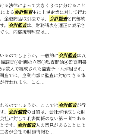
ける法律によって大きく３つに分けること
法による
会計監査
主に上場企業に対して行わ
。金融商品取引法では、
会計監査
と内部統
す。
会計監査
は、財務諸表を適正に表示さ
す。内部統制監査は...
いるのでしょうか。一般的に
会計監査
は以
予備調査②計画の立案③監査開始④監査調書
査は数人で編成された監査チームが組まれ、
調査では、企業内部に監査に対応できる体
行われます。ここ...
れるのでしょうか。ここでは
会計監査
が行
す。
会計監査
の目的は、会社が作成した財
会社に対して利害関係のない第三者である
とです。
会計監査
人の意見があることによ
者が会社の財務情報を...