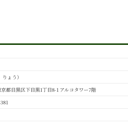
吸収合併 手続き
人材育成
会社法 組織再編 手続き
m&a デューデリジェンス
管理会計 財務会計 違い
管理会計 手法
会計コンサルティング
税務会計 ポイント
人事制度構築 とは
人材育成 目標
管理会計 導入 手順
う りょう）
事業承継 m&a 違い
事業承継 エキスパート
4 東京都目黒区下目黒1丁目8-1 アルコタワー7階
組織再編
事業承継 イメージ
8381
人材育成 会社
人材育成 課題
組織再編 m&a 違い