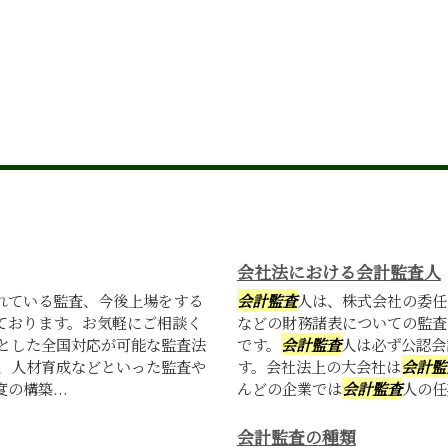
会社法における会計監査人
れている監査、今後上場をする
会計監査
人は、株式会社の委任
ております。お気軽にご相談く
などの財務諸表についての監査
心とした全国対応が可能な監査法
です。
会計監査
人は必ず公認会
援、人材育成などといった監査や
す。会社法上の大会社は
会計監
構築...
んどの企業では
会計監査
人の任
会計監査の種類