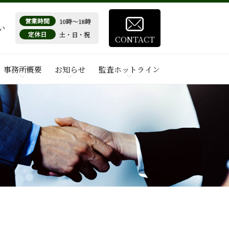
営業時間
10時～18時
い
定休日
土・日・祝
CONTACT
事務所概要
お知らせ
監査ホットライン