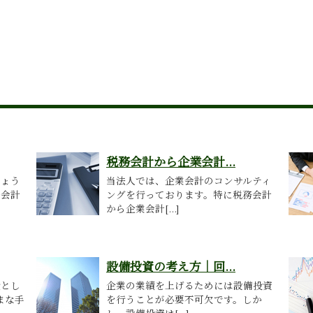
税務会計から企業会計...
しょう
当法人では、企業会計のコンサルティ
で会計
ングを行っております。特に税務会計
から企業会計[...]
設備投資の考え方｜回...
段とし
企業の業績を上げるためには設備投資
まな手
を行うことが必要不可欠です。しか
し、設備投資は[...]