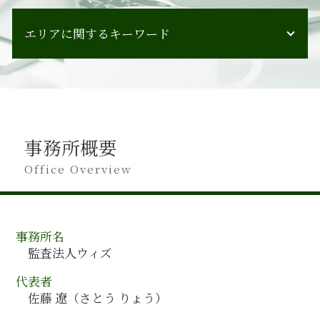
会計監査 受けない
人材育成 課題
会計監査 いつ
エリアに関するキーワード
管理会計 分析
監査報告書 会社法
経営計画策定 手順
会計監査 会社
人材育成 うまくいかない
広島県 会計監査
ipo 監査
合併 メリット
神奈川県 会計監査
会計監査 タイミング
人事制度構築 方法
山梨県 会計監査
会計監査 対象
管理会計 財務会計
石川県 会計監査
会計監査 時期
経営計画策定
事務所概要
富山県 会計コンサルティング
会計監査 必要性
事業承継 m&a
愛媛県 会計監査
Office Overview
会計監査 人 設置義務
管理会計 目的
栃木県 会計監査
会計監査 種類
人材育成 目標
山口県 会計監査
会計監査 すること
管理会計
沖縄県 会計監査
会計監査 スケジュール
組織再編 スキーム
事務所名
大阪府 会計監査
会計監査 進め方
組織再編 種類
監査法人ウィズ
高知県 会計監査
会計監査 監査法人
事業承継 m&a 違い
秋田県 会計コンサルティング
会計監査 何する
代表者
管理会計 財務会計 違い
三重県 会計監査
会計監査 書類
佐藤 遼（さとう りょう）
会計コンサルティング
岐阜県 会計監査