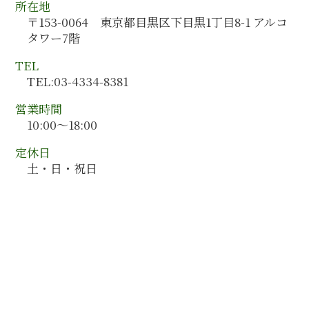
人事制度構築 コンサルタント
所在地
富山県 会計監査
管理会計 いつから
〒153-0064 東京都目黒区下目黒1丁目8-1 アルコ
青森県 会計監査
経営計画書 書き方
タワー7階
福岡県 会計監査
茨城県 会計コンサルティング
TEL
長崎県 会計監査
TEL:03-4334-8381
東京都 会計コンサルティング
営業時間
10:00～18:00
定休日
土・日・祝日