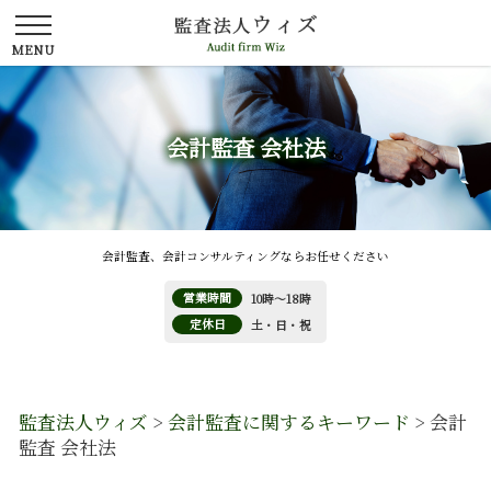
会計監査 会社法
会計監査、会計コンサルティングならお任せください
営業時間
10時～18時
定休日
土・日・祝
監査法人ウィズ
>
会計監査に関するキーワード
>
会計
監査 会社法