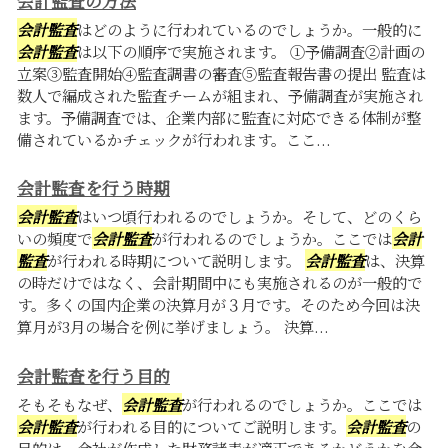
会計監査の方法
会計監査
はどのように行われているのでしょうか。一般的に
会計監査
は以下の順序で実施されます。 ①予備調査②計画の
立案③監査開始④監査調書の審査⑤監査報告書の提出 監査は
数人で編成された監査チームが組まれ、予備調査が実施され
ます。予備調査では、企業内部に監査に対応できる体制が整
備されているかチェックが行われます。ここ...
会計監査を行う時期
会計監査
はいつ頃行われるのでしょうか。そして、どのくら
いの頻度で
会計監査
が行われるのでしょうか。ここでは
会計
監査
が行われる時期について説明します。
会計監査
は、決算
の時だけではなく、会計期間中にも実施されるのが一般的で
す。多くの国内企業の決算月が３月です。そのため今回は決
算月が3月の場合を例に挙げましょう。 決算...
会計監査を行う目的
そもそもなぜ、
会計監査
が行われるのでしょうか。ここでは
会計監査
が行われる目的についてご説明します。
会計監査
の
目的は、会社が作成した財務諸表が適正であるかどうかを会