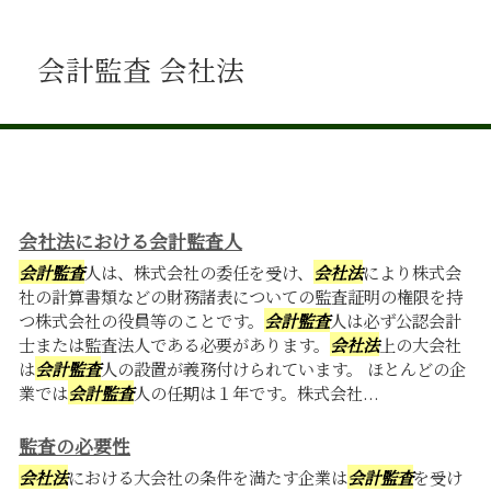
会計監査 会社法
会社法における会計監査人
会計監査
人は、株式会社の委任を受け、
会社法
により株式会
社の計算書類などの財務諸表についての監査証明の権限を持
つ株式会社の役員等のことです。
会計監査
人は必ず公認会計
士または監査法人である必要があります。
会社法
上の大会社
は
会計監査
人の設置が義務付けられています。 ほとんどの企
業では
会計監査
人の任期は１年です。株式会社...
監査の必要性
会社法
における大会社の条件を満たす企業は
会計監査
を受け