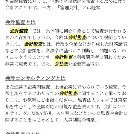
利害関係者に対して、企業の財務状況を報告するために行う
会計のことです。 一方、「管理会計」とは経営...
会計監査とは
「
会計監査
」では、具体的に何を対象として監査が行われる
のかご存知でしょうか。今回は
会計監査
について説明してい
きます。
会計監査
とは、行政や企業などが作成した財務諸表
などの会計書類を、各法令に基づいて判断し、問題がないか
チェックすることです。
会計監査
は利害関係者に関わるため
非常に重要です。また、
会社法
や金融商品取引...
会計コンサルティングとは
また通常の企業内監査、上場企業に求められている監査、今
後上場をするにあたっての
会計監査
に関することも承ってお
ります。お気軽にご相談ください。 監査法人ウィズでは東京
都を中心とした全国対応が可能な監査法人です。会計コンサ
ルティング、M&A支援、人材育成などといった監査や会計に
関することをはじめとして、人事制度の構築...