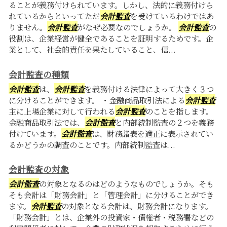
ることが義務付けられています。しかし、法的に義務付けら
れているからといってただ
会計監査
を受けているわけではあ
りません。
会計監査
がなぜ必要なのでしょうか。
会計監査
の
役割は、企業経営が健全であることを証明するためです。企
業として、社会的責任を果たしていること、信...
会計監査の種類
会計監査
は、
会計監査
を義務付ける法律によって大きく３つ
に分けることができます。 ・金融商品取引法による
会計監査
主に上場企業に対して行われる
会計監査
のことを指します。
金融商品取引法では、
会計監査
と内部統制監査の２つを義務
付けています。
会計監査
は、財務諸表を適正に表示されてい
るかどうかの調査のことです。内部統制監査は...
会計監査の対象
会計監査
の対象となるのはどのようなものでしょうか。そも
そも会計は「財務会計」と「管理会計」に分けることができ
ます。
会計監査
の対象となる会計は、財務会計になります。
「財務会計」とは、企業外の投資家・債権者・税務署などの