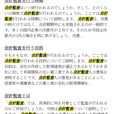
会計監査を行う時期
会計監査
はいつ頃行われるのでしょうか。そして、どのくら
いの頻度で
会計監査
が行われるのでしょうか。ここでは
会計
監査
が行われる時期について説明します。
会計監査
は、決算
の時だけではなく、会計期間中にも実施されるのが一般的で
す。多くの国内企業の決算月が３月です。そのため今回は決
算月が3月の場合を例に挙げましょう。 決算...
会計監査を行う目的
そもそもなぜ、
会計監査
が行われるのでしょうか。ここでは
会計監査
が行われる目的についてご説明します。
会計監査
の
目的は、会社が作成した財務諸表が適正であるかどうかを会
社に対して利害関係のない第三者である
会計監査
人の意見を
表明することです。
会計監査
人の意見があることによって、
投資家や債権者などの第三者が会社の財務情報を...
会計監査とは
「
会計監査
」では、具体的に何を対象として監査が行われる
のかご存知でしょうか。今回は
会計監査
について説明してい
きます。
会計監査
とは、行政や企業などが作成した財務諸表