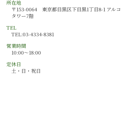
管理会計 導入
所在地
神奈川県 会計コンサルティング
人材育成 うまくいかない
〒153-0064 東京都目黒区下目黒1丁目8-1 アルコ
千葉県 会計監査
会計コンサルティング 企業
タワー7階
栃木県 会計監査
宮城県 会計監査
TEL
和歌山県 会計監査
TEL:03-4334-8381
神奈川県 会計監査
営業時間
10:00～18:00
定休日
土・日・祝日