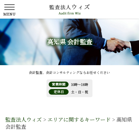
高知県 会計監査
会計監査、会計コンサルティングならお任せください
営業時間
10時～18時
定休日
土・日・祝
監査法人ウィズ
>
エリアに関するキーワード
>
高知県
会計監査