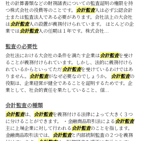
社の計算書類などの財務諸表についての監査証明の権限を持
つ株式会社の役員等のことです。
会計監査
人は必ず公認会計
士または監査法人である必要があります。会社法上の大会社
は
会計監査
人の設置が義務付けられています。 ほとんどの企
業では
会計監査
人の任期は１年です。株式会社...
監査の必要性
会社法における大会社の条件を満たす企業は
会計監査
を受け
ることが義務付けられています。しかし、法的に義務付けら
れているからといってただ
会計監査
を受けているわけではあ
りません。
会計監査
がなぜ必要なのでしょうか。
会計監査
の
役割は、企業経営が健全であることを証明するためです。企
業として、社会的責任を果たしていること、信...
会計監査の種類
会計監査
は、
会計監査
を義務付ける法律によって大きく３つ
に分けることができます。 ・金融商品取引法による
会計監査
主に上場企業に対して行われる
会計監査
のことを指します。
金融商品取引法では、
会計監査
と内部統制監査の２つを義務