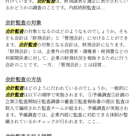
付けています。
会計監査
は、財務諸表を適正に表示されてい
るかどうかの調査のことです。内部統制監査は...
会計監査の対象
会計監査
の対象となるのはどのようなものでしょうか。そも
そも会計は「財務会計」と「管理会計」に分けることができ
ます。
会計監査
の対象となる会計は、財務会計になります。
「財務会計」とは、企業外の投資家・債権者・税務署などの
利害関係者に対して、企業の財務状況を報告するために行う
会計のことです。 一方、「管理会計」とは経営...
会計監査の方法
会計監査
はどのように行われているのでしょうか。一般的に
会計監査
は以下の順序で実施されます。 ①予備調査②計画の
立案③監査開始④監査調書の審査⑤監査報告書の提出 監査は
数人で編成された監査チームが組まれ、予備調査が実施され
ます。予備調査では、企業内部に監査に対応できる体制が整
備されているかチェックが行われます。ここ...