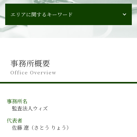
会計監査 受けない
事業承継 m&a
会計監査 必要性
エリアに関するキーワード
人材育成 教育
会計監査 種類
合併 メリット
会計監査人とは 会社法
会計 コンサル 導入
奈良県 会計監査
会計監査 チェックリスト
経営計画策定
埼玉県 会計監査
会計監査 方法
管理会計 活用
愛知県 会計監査
会計監査 する
企業会計 管理会計
山形県 会計コンサルティング
会計監査 進め方
組織再編 会社法
事務所概要
京都府 会計監査
会計監査人 監査役 違い
経営計画書 書き方
山梨県 会計監査
Office Overview
会計監査 書類
組織再編 会計
香川県 会計監査
会計監査 企業
人材育成 コンサル
千葉県 会計コンサルティング
会計監査 期限
管理会計 財務会計
熊本県 会計監査
会計監査 期間
組織再編 スキーム
事務所名
青森県 会計コンサルティング
会計監査 何する
管理会計 目的
監査法人ウィズ
埼玉県 会計コンサルティング
会計監査 提出書類
組織再編 目的
秋田県 会計コンサルティング
会計監査 手続き
代表者
管理会計 手法
山口県 会計監査
会計監査 受けること
佐藤 遼（さとう りょう）
人事制度構築 方法
佐賀県 会計監査