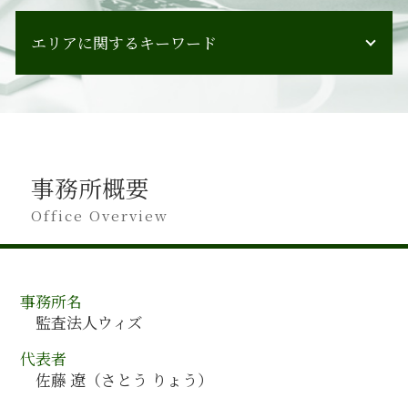
会計監査 期間
会計コンサルティング 企業
会計監査 流れ
エリアに関するキーワード
人材育成 会社
会計監査人とは 会社法
管理会計 導入
会計監査 提出書類
人事制度構築 方法
北海道 会計監査
会計監査 会計検査 違い
事業承継 注意点
岡山県 会計監査
会計監査人 設置義務
管理会計 財務会計
富山県 会計監査
会計監査 人 設置義務
事業承継 アドバイザー
東京都 会計監査
会計監査とは
組織再編 コンサル
事務所概要
岩手県 会計監査
会計監査 基準
事業計画 考え方
神奈川県 会計コンサルティング
Office Overview
会計監査人 任期
人材育成 教育
山形県 会計コンサルティング
会計監査 すること
組織再編 会社法
兵庫県 会計監査
会計監査 監事 違い
会社分割 事業譲渡
新潟県 会計コンサルティング
会計監査 対象
管理会計 目的
事務所名
栃木県 会計監査
会計監査 通らない
人材育成 うまくいかない
監査法人ウィズ
埼玉県 会計コンサルティング
会計監査 会社法
決算 早期化
東京都 会計コンサルティング
会計監査 監査役
代表者
人材育成 課題
埼玉県 会計監査
会計監査人設置会社 監査役
佐藤 遼（さとう りょう）
管理会計 とは
岩手県 会計コンサルティング