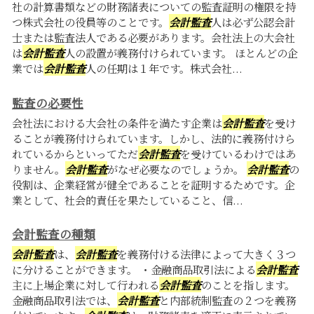
社の計算書類などの財務諸表についての監査証明の権限を持
つ株式会社の役員等のことです。
会計監査
人は必ず公認会計
士または監査法人である必要があります。会社法上の大会社
は
会計監査
人の設置が義務付けられています。 ほとんどの企
業では
会計監査
人の任期は１年です。株式会社...
監査の必要性
会社法における大会社の条件を満たす企業は
会計監査
を受け
ることが義務付けられています。しかし、法的に義務付けら
れているからといってただ
会計監査
を受けているわけではあ
りません。
会計監査
がなぜ必要なのでしょうか。
会計監査
の
役割は、企業経営が健全であることを証明するためです。企
業として、社会的責任を果たしていること、信...
会計監査の種類
会計監査
は、
会計監査
を義務付ける法律によって大きく３つ
に分けることができます。 ・金融商品取引法による
会計監査
主に上場企業に対して行われる
会計監査
のことを指します。
金融商品取引法では、
会計監査
と内部統制監査の２つを義務