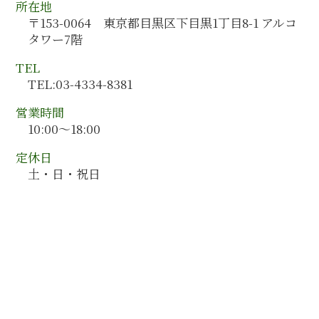
会計コンサルティング
所在地
滋賀県 会計監査
人材育成 手法
〒153-0064 東京都目黒区下目黒1丁目8-1 アルコ
山口県 会計監査
m&a 手法
タワー7階
大分県 会計監査
静岡県 会計監査
TEL
京都府 会計監査
TEL:03-4334-8381
愛媛県 会計監査
営業時間
10:00～18:00
定休日
土・日・祝日