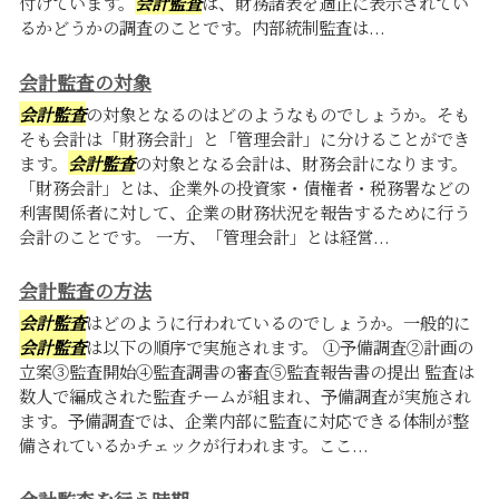
付けています。
会計監査
は、財務諸表を適正に表示されてい
るかどうかの調査のことです。内部統制監査は...
会計監査の対象
会計監査
の対象となるのはどのようなものでしょうか。そも
そも会計は「財務会計」と「管理会計」に分けることができ
ます。
会計監査
の対象となる会計は、財務会計になります。
「財務会計」とは、企業外の投資家・債権者・税務署などの
利害関係者に対して、企業の財務状況を報告するために行う
会計のことです。 一方、「管理会計」とは経営...
会計監査の方法
会計監査
はどのように行われているのでしょうか。一般的に
会計監査
は以下の順序で実施されます。 ①予備調査②計画の
立案③監査開始④監査調書の審査⑤監査報告書の提出 監査は
数人で編成された監査チームが組まれ、予備調査が実施され
ます。予備調査では、企業内部に監査に対応できる体制が整
備されているかチェックが行われます。ここ...