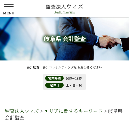
岐阜県 会計監査
会計監査、会計コンサルティングならお任せください
営業時間
10時～18時
定休日
土・日・祝
監査法人ウィズ
>
エリアに関するキーワード
>
岐阜県
会計監査