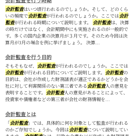
会計監査を行う時期
会計監査
はいつ頃行われるのでしょうか。そして、どのくら
いの頻度で
会計監査
が行われるのでしょうか。ここでは
会計
監査
が行われる時期について説明します。
会計監査
は、決算
の時だけではなく、会計期間中にも実施されるのが一般的で
す。多くの国内企業の決算月が３月です。そのため今回は決
算月が3月の場合を例に挙げましょう。 決算...
会計監査を行う目的
そもそもなぜ、
会計監査
が行われるのでしょうか。ここでは
会計監査
が行われる目的についてご説明します。
会計監査
の
目的は、会社が作成した財務諸表が適正であるかどうかを会
社に対して利害関係のない第三者である
会計監査
人の意見を
表明することです。
会計監査
人の意見があることによって、
投資家や債権者などの第三者が会社の財務情報を...
会計監査とは
「
会計監査
」では、具体的に何を対象として監査が行われる
のかご存知でしょうか。今回は
会計監査
について説明してい
きます。
会計監査
とは、行政や企業などが作成した財務諸表