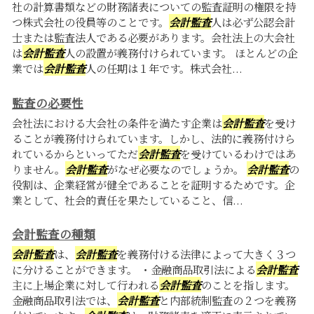
社の計算書類などの財務諸表についての監査証明の権限を持
つ株式会社の役員等のことです。
会計監査
人は必ず公認会計
士または監査法人である必要があります。会社法上の大会社
は
会計監査
人の設置が義務付けられています。 ほとんどの企
業では
会計監査
人の任期は１年です。株式会社...
監査の必要性
会社法における大会社の条件を満たす企業は
会計監査
を受け
ることが義務付けられています。しかし、法的に義務付けら
れているからといってただ
会計監査
を受けているわけではあ
りません。
会計監査
がなぜ必要なのでしょうか。
会計監査
の
役割は、企業経営が健全であることを証明するためです。企
業として、社会的責任を果たしていること、信...
会計監査の種類
会計監査
は、
会計監査
を義務付ける法律によって大きく３つ
に分けることができます。 ・金融商品取引法による
会計監査
主に上場企業に対して行われる
会計監査
のことを指します。
金融商品取引法では、
会計監査
と内部統制監査の２つを義務