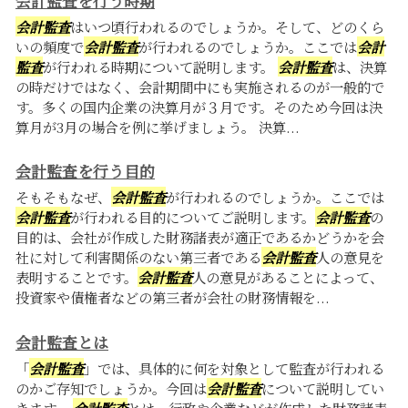
会計監査を行う時期
会計監査
はいつ頃行われるのでしょうか。そして、どのくら
いの頻度で
会計監査
が行われるのでしょうか。ここでは
会計
監査
が行われる時期について説明します。
会計監査
は、決算
の時だけではなく、会計期間中にも実施されるのが一般的で
す。多くの国内企業の決算月が３月です。そのため今回は決
算月が3月の場合を例に挙げましょう。 決算...
会計監査を行う目的
そもそもなぜ、
会計監査
が行われるのでしょうか。ここでは
会計監査
が行われる目的についてご説明します。
会計監査
の
目的は、会社が作成した財務諸表が適正であるかどうかを会
社に対して利害関係のない第三者である
会計監査
人の意見を
表明することです。
会計監査
人の意見があることによって、
投資家や債権者などの第三者が会社の財務情報を...
会計監査とは
「
会計監査
」では、具体的に何を対象として監査が行われる
のかご存知でしょうか。今回は
会計監査
について説明してい
きます。
会計監査
とは、行政や企業などが作成した財務諸表