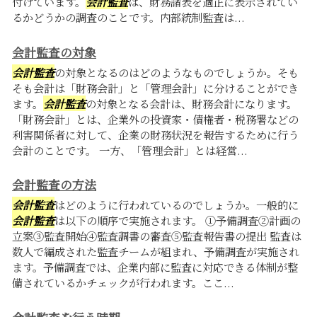
付けています。
会計監査
は、財務諸表を適正に表示されてい
るかどうかの調査のことです。内部統制監査は...
会計監査の対象
会計監査
の対象となるのはどのようなものでしょうか。そも
そも会計は「財務会計」と「管理会計」に分けることができ
ます。
会計監査
の対象となる会計は、財務会計になります。
「財務会計」とは、企業外の投資家・債権者・税務署などの
利害関係者に対して、企業の財務状況を報告するために行う
会計のことです。 一方、「管理会計」とは経営...
会計監査の方法
会計監査
はどのように行われているのでしょうか。一般的に
会計監査
は以下の順序で実施されます。 ①予備調査②計画の
立案③監査開始④監査調書の審査⑤監査報告書の提出 監査は
数人で編成された監査チームが組まれ、予備調査が実施され
ます。予備調査では、企業内部に監査に対応できる体制が整
備されているかチェックが行われます。ここ...