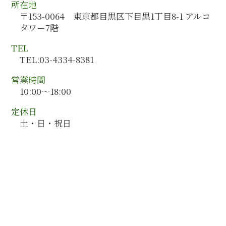
管理会計 ポイント
所在地
新潟県 会計コンサルティング
組織再編 スキーム
〒153-0064 東京都目黒区下目黒1丁目8-1 アルコ
大分県 会計監査
事業承継 注意点
タワー7階
新潟県 会計監査
千葉県 会計コンサルティング
TEL
青森県 会計監査
TEL:03-4334-8381
岡山県 会計監査
営業時間
10:00～18:00
定休日
土・日・祝日