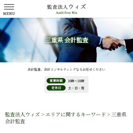
三重県 会計監査
会計監査、会計コンサルティングならお任せください
営業時間
10時～18時
定休日
土・日・祝
監査法人ウィズ
>
エリアに関するキーワード
>
三重県
会計監査