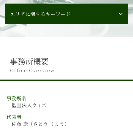
会計監査 対象
管理会計 導入
会計監査 期限
エリアに関するキーワード
会社分割 事業譲渡
会計監査人 任期
組織再編 種類
会計監査 受けない
人材育成 うまくいかない
和歌山県 会計監査
会計監査 チェックリスト
管理会計 とは
石川県 会計コンサルティング
会計監査人 設置義務
管理会計 一般会計 違い
富山県 会計コンサルティング
会計監査 目的
税務会計 ポイント
秋田県 会計コンサルティング
会計監査 監査役
管理会計 財務会計
事務所概要
長野県 会計監査
会計監査 タイミング
会計コンサルティング 企業
神奈川県 会計監査
Office Overview
会計監査 する
管理会計 手法
広島県 会計監査
会計監査とは
企業会計 移行
奈良県 会計監査
会計監査 会社
事業承継 エキスパート
石川県 会計監査
会社法監査 金商法監査 違い
吸収合併 手続き
事務所名
岐阜県 会計監査
監査 対応
会社法 組織再編 手続き
監査法人ウィズ
福岡県 会計監査
会計監査 受ける
m&a 手法
秋田県 会計監査
会計監査 健康保険
代表者
企業会計 売上 利益
大阪府 会計監査
会計監査 人 設置義務
佐藤 遼（さとう りょう）
人材育成 教育
香川県 会計監査