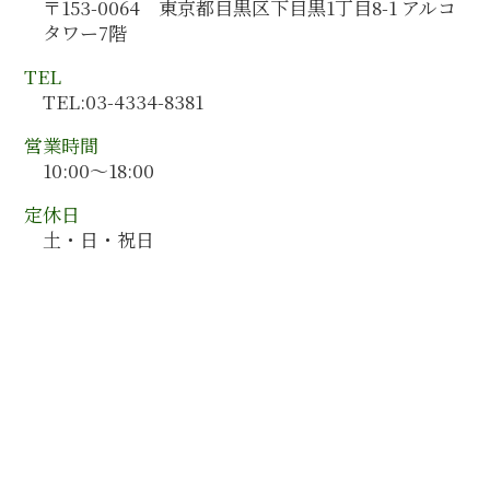
人事制度構築
〒153-0064 東京都目黒区下目黒1丁目8-1 アルコ
徳島県 会計監査
組織再編 スキーム
タワー7階
山形県 会計コンサルティング
奈良県 会計監査
TEL
大阪府 会計監査
TEL:03-4334-8381
岡山県 会計監査
営業時間
10:00～18:00
定休日
土・日・祝日