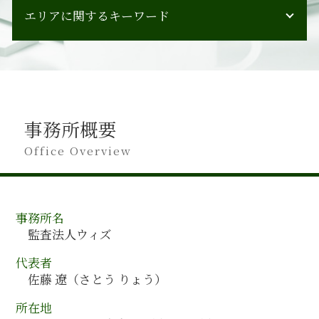
会計監査 立会人
エリアに関するキーワード
管理会計 一般会計 違い
会計監査 会計検査 違い
人材育成 うまくいかない
会計監査 指摘事項
会計 コンサル 導入
兵庫県 会計監査
会計監査 流れ
人材育成 教育
栃木県 会計コンサルティング
会計監査 種類
経営計画策定
神奈川県 会計監査
会計監査 手続き
企業会計 管理会計
香川県 会計監査
会計監査 目的
事業承継 イメージ
事務所概要
広島県 会計監査
会計監査 タイミング
人材育成 マネジメント
全国対応 会計コンサルティング
Office Overview
会計監査人とは 会社法
管理会計 導入
滋賀県 会計監査
会計監査人設置会社 メリット
組織再編 スケジュール
静岡県 会計監査
会計監査 必要
会社法 組織再編 手続き
和歌山県 会計監査
会計監査人 設置義務
会計コンサルティング 企業
事務所名
岐阜県 会計監査
会計監査 人 設置義務
設備投資 回収期間 目安
監査法人ウィズ
高知県 会計監査
会計監査 期間
吸収合併 手続き
東京都 会計コンサルティング
会計監査 時期
代表者
人材育成 手法
富山県 会計監査
会計監査 受けない
佐藤 遼（さとう りょう）
人事制度構築 コンサル
埼玉県 会計監査
事業承継 注意点
所在地
島根県 会計監査