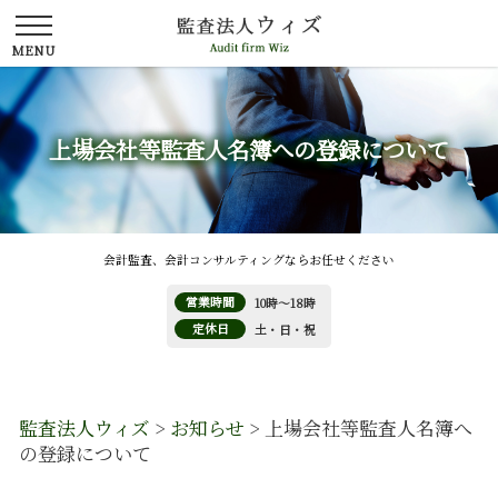
上場会社等監査人名簿への登録について
会計監査、会計コンサルティングならお任せください
営業時間
10時～18時
定休日
土・日・祝
監査法人ウィズ
>
お知らせ
>
上場会社等監査人名簿へ
の登録について