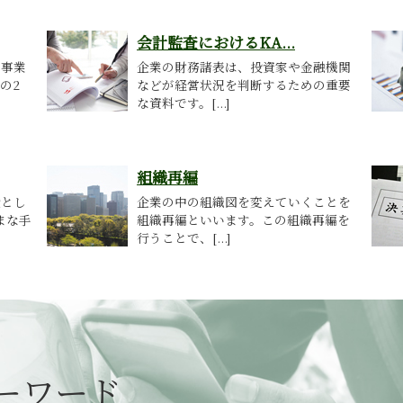
会計監査におけるKA...
も事業
企業の財務諸表は、投資家や金融機関
の2
などが経営状況を判断するための重要
な資料です。[...]
組織再編
段とし
企業の中の組織図を変えていくことを
まな手
組織再編といいます。この組織再編を
行うことで、[...]
ーワード