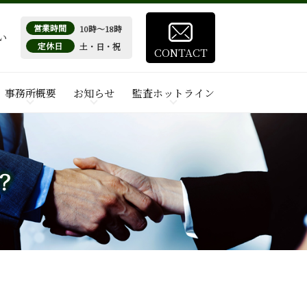
営業時間
10時～18時
い
定休日
土・日・祝
CONTACT
事務所概要
お知らせ
監査ホットライン
？