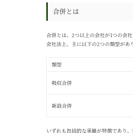
合併とは
合併とは、
2
つ以上の会社が
1
つの会社
会社法上、主に以下の
2
つの類型があ
類型
吸収合併
新設合併
いずれも包括的な承継が特徴であり、