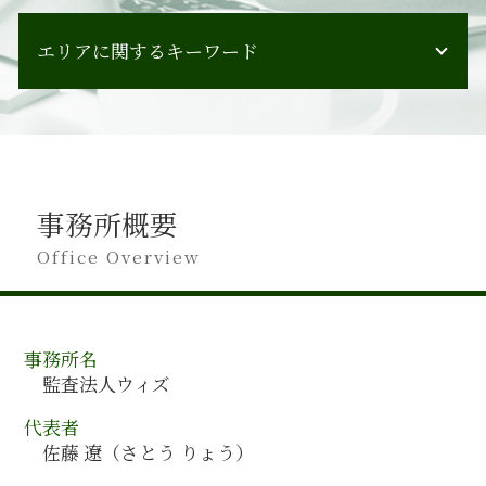
監査報告書 会社法
管理会計 活用
会計監査 スケジュール
エリアに関するキーワード
人材育成 コンサル
会計監査 健康保険
事業承継 イメージ
会計監査 受けること
事業計画 考え方
沖縄県 会計監査
会計監査 チェックリスト
合併 とは
神奈川県 会計監査
会計監査 流れ
経営計画策定
福井県 会計監査
会計監査人
組織再編 会社法
新潟県 会計コンサルティング
会計監査 書類
管理会計 導入 手順
事務所概要
香川県 会計監査
会計監査 方法
合併 メリット
北海道 会計コンサルティング
Office Overview
会計監査 いつ
管理会計 財務会計
大分県 会計監査
kam とは
会社分割 事業譲渡
埼玉県 会計監査
会計監査 会社法
人事制度構築 コンサルタント
佐賀県 会計監査
会計監査人 設置義務
管理会計 手法
事務所名
長野県 会計監査
会計監査 指摘事項
組織再編 種類
監査法人ウィズ
岡山県 会計監査
会計監査 提出書類
事業承継 ポイント
奈良県 会計監査
会計監査 やり方
代表者
人材育成 手法
福島県 会計コンサルティング
会計監査 する
佐藤 遼（さとう りょう）
組織再編 会社法
静岡県 会計監査