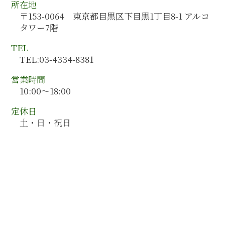
企業会計 営業利益
所在地
群馬県 会計監査
人事制度構築
〒153-0064 東京都目黒区下目黒1丁目8-1 アルコ
福岡県 会計監査
中小企業 経営計画策定
タワー7階
岩手県 会計監査
鳥取県 会計監査
TEL
広島県 会計監査
TEL:03-4334-8381
東京都 会計コンサルティング
営業時間
10:00～18:00
定休日
土・日・祝日