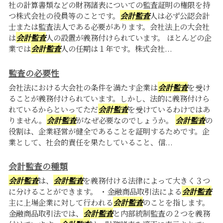
社の計算書類などの財務諸表についての監査証明の権限を持
つ株式会社の役員等のことです。
会計監査
人は必ず公認会計
士または監査法人である必要があります。会社法上の大会社
は
会計監査
人の設置が義務付けられています。 ほとんどの企
業では
会計監査
人の任期は１年です。株式会社...
監査の必要性
会社法における大会社の条件を満たす企業は
会計監査
を受け
ることが義務付けられています。しかし、法的に義務付けら
れているからといってただ
会計監査
を受けているわけではあ
りません。
会計監査
がなぜ必要なのでしょうか。
会計監査
の
役割は、企業経営が健全であることを証明するためです。企
業として、社会的責任を果たしていること、信...
会計監査の種類
会計監査
は、
会計監査
を義務付ける法律によって大きく３つ
に分けることができます。 ・金融商品取引法による
会計監査
主に上場企業に対して行われる
会計監査
のことを指します。
金融商品取引法では、
会計監査
と内部統制監査の２つを義務