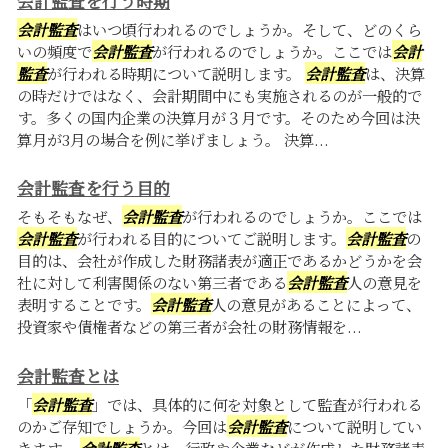
会計監査を行う時期
会計監査
はいつ頃行われるのでしょうか。そして、どのくら
いの頻度で
会計監査
が行われるのでしょうか。ここでは
会計
監査
が行われる時期について説明します。
会計監査
は、決算
の時だけではなく、会計期間中にも実施されるのが一般的で
す。多くの国内企業の決算月が３月です。そのため今回は決
算月が3月の場合を例に挙げましょう。 決算...
会計監査を行う目的
そもそもなぜ、
会計監査
が行われるのでしょうか。ここでは
会計監査
が行われる目的についてご説明します。
会計監査
の
目的は、会社が作成した財務諸表が適正であるかどうかを会
社に対して利害関係のない第三者である
会計監査
人の意見を
表明することです。
会計監査
人の意見があることによって、
投資家や債権者などの第三者が会社の財務情報を...
会計監査とは
「
会計監査
」では、具体的に何を対象として監査が行われる
のかご存知でしょうか。今回は
会計監査
について説明してい
きます。
会計監査
とは、行政や企業などが作成した財務諸表