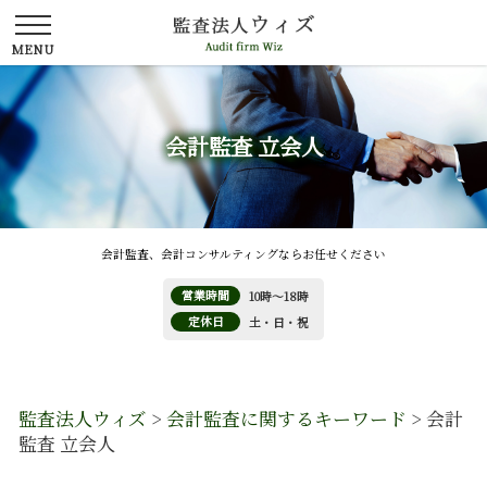
会計監査 立会人
会計監査、会計コンサルティングならお任せください
営業時間
10時～18時
定休日
土・日・祝
監査法人ウィズ
>
会計監査に関するキーワード
>
会計
監査 立会人