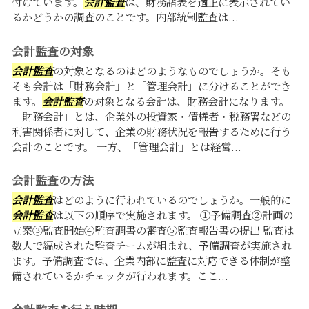
付けています。
会計監査
は、財務諸表を適正に表示されてい
るかどうかの調査のことです。内部統制監査は...
会計監査の対象
会計監査
の対象となるのはどのようなものでしょうか。そも
そも会計は「財務会計」と「管理会計」に分けることができ
ます。
会計監査
の対象となる会計は、財務会計になります。
「財務会計」とは、企業外の投資家・債権者・税務署などの
利害関係者に対して、企業の財務状況を報告するために行う
会計のことです。 一方、「管理会計」とは経営...
会計監査の方法
会計監査
はどのように行われているのでしょうか。一般的に
会計監査
は以下の順序で実施されます。 ①予備調査②計画の
立案③監査開始④監査調書の審査⑤監査報告書の提出 監査は
数人で編成された監査チームが組まれ、予備調査が実施され
ます。予備調査では、企業内部に監査に対応できる体制が整
備されているかチェックが行われます。ここ...