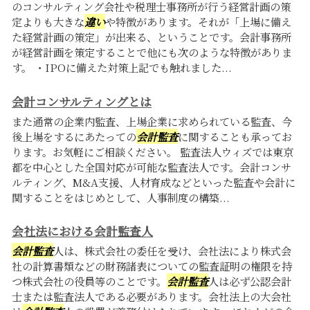
のコンサルティング会社や税理士事務所が行う経営計画の策
定よりも大きな
違い
や特徴があります。それが「上場に備え
た経営計画の策定」が出来る、ということです。会計事務所
が経営計画を策定することで他にも次のような特徴がありま
す。 ・IPOに備えた対策上記でも触れました...
会計コンサルティングとは
また通常の企業内監査、上場企業に求められている監査、今
後上場をするにあたっての
会計監査
に関することも承ってお
ります。お気軽にご相談ください。 監査法人ウィズでは東京
都を中心とした全国対応が可能な監査法人です。会計コンサ
ルティング、M&A支援、人材育成などといった監査や会計に
関することをはじめとして、人事制度の構築...
会社法における会計監査人
会計監査
人は、株式会社の委任を受け、会社法により株式会
社の計算書類などの財務諸表についての監査証明の権限を持
つ株式会社の役員等のことです。
会計監査
人は必ず公認会計
士または監査法人である必要があります。会社法上の大会社