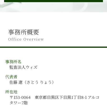
人材育成 目標
ipo 監査
人事制度構築 コンサル
群馬県 会計監査
会計監査 方法
人材育成 コンサル
秋田県 会計コンサルティング
会計監査 合わない
会社分割 事業譲渡
福岡県 会計監査
会計監査 会計検査 違い
管理会計 導入
滋賀県 会計監査
会計監査 受ける
人事制度構築 コンサルタント
事務所概要
山形県 会計コンサルティング
会計監査 提出書類
管理会計 手法
石川県 会計監査
Office Overview
会計監査 内部統制監査 違い
吸収合併 手続き
岐阜県 会計監査
会計監査 人 設置義務
人材育成 企業
愛知県 会計監査
会計監査 受けない
人材育成 手法
神奈川県 会計監査
会計監査 依頼
人材育成 課題
事務所名
東京都 会計監査
会計監査 時期
人事制度構築 目的
監査法人ウィズ
群馬県 会計コンサルティング
会計監査人設置会社 監査役
管理会計 財務会計 違い
宮城県 会計監査
会計監査人設置会社 メリット
代表者
組織再編 会計
青森県 会計監査
会計監査 進め方
佐藤 遼（さとう りょう）
管理会計 ポイント
栃木県 会計コンサルティング
会計コンサルティング
所在地
鹿児島県 会計監査
経営計画策定 手順
〒153-0064 東京都目黒区下目黒1丁目8-1 アルコ
全国対応 会計監査
管理会計 活用
タワー7階
埼玉県 会計コンサルティング