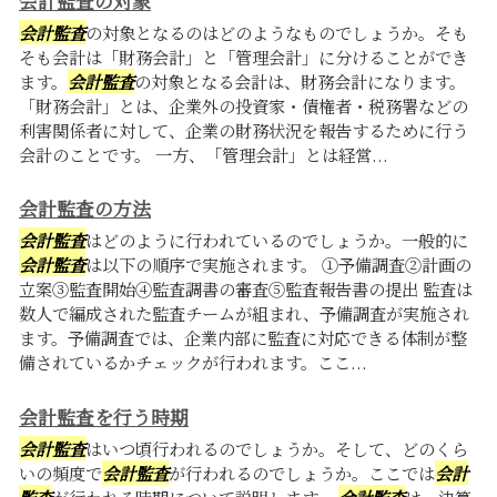
会計監査の対象
会計監査
の対象となるのはどのようなものでしょうか。そも
そも会計は「財務会計」と「管理会計」に分けることができ
ます。
会計監査
の対象となる会計は、財務会計になります。
「財務会計」とは、企業外の投資家・債権者・税務署などの
利害関係者に対して、企業の財務状況を報告するために行う
会計のことです。 一方、「管理会計」とは経営...
会計監査の方法
会計監査
はどのように行われているのでしょうか。一般的に
会計監査
は以下の順序で実施されます。 ①予備調査②計画の
立案③監査開始④監査調書の審査⑤監査報告書の提出 監査は
数人で編成された監査チームが組まれ、予備調査が実施され
ます。予備調査では、企業内部に監査に対応できる体制が整
備されているかチェックが行われます。ここ...
会計監査を行う時期
会計監査
はいつ頃行われるのでしょうか。そして、どのくら
いの頻度で
会計監査
が行われるのでしょうか。ここでは
会計
監査
が行われる時期について説明します。
会計監査
は、決算