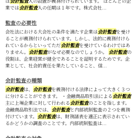
は
会計監査
人の設置が義務付けられています。 ほとんどの企
業では
会計監査
人の任期は１年です。株式会社...
監査の必要性
会社法における大会社の条件を満たす企業は
会計監査
を受け
ることが義務付けられています。しかし、法的に義務付けら
れているからといってただ
会計監査
を受けているわけではあ
りません。
会計監査
がなぜ必要なのでしょうか。
会計監査
の
役割は、企業経営が健全であることを証明するためです。企
業として、社会的責任を果たしていること、信...
会計監査の種類
会計監査
は、
会計監査
を義務付ける法律によって大きく３つ
に分けることができます。 ・金融商品取引法による
会計監査
主に上場企業に対して行われる
会計監査
のことを指します。
金融商品取引法では、
会計監査
と内部統制監査の２つを義務
付けています。
会計監査
は、財務諸表を適正に表示されてい
るかどうかの調査のことです。内部統制監査は...