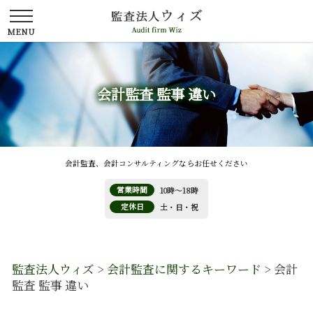
会計監査 監事 違い
会計監査、会計コンサルティングならお任せください
営業時間
10時～18時
定休日
土・日・祝
監査法人ウィズ
>
会計監査に関するキーワード
>
会計
監査 監事 違い