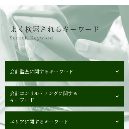
よく検索されるキーワード
Search Keyword
会計監査に関するキーワード
会計監査 契約書
会計コンサルティングに関する
会計監査 義務
キーワード
会計監査 人数
会計監査 する
決算 早期化
会計監査 立会人
エリアに関するキーワード
中小企業 経営計画策定
会計監査 経営者ディスカッション