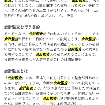
の時だけではなく、会計期間中にも実施されるのが一般的で
す。多くの国内企業の決算月が３月です。そのため今回は決
算月が3月の場合を例に挙げましょう。 決算...
会計監査を行う目的
そもそもなぜ、
会計監査
が行われるのでしょうか。ここでは
会計監査
が行われる目的についてご説明します。
会計監査
の
目的は、会社が作成した財務諸表が適正であるかどうかを会
社に対して利害関係のない第三者である
会計監査
人の意見を
表明することです。
会計監査
人の意見があることによって、
投資家や債権者などの第三者が会社の財務情報を...
会計監査とは
「
会計監査
」では、具体的に何を対象として監査が行われる
のかご存知でしょうか。今回は
会計監査
について説明してい
きます。
会計監査
とは、行政や企業などが作成した財務諸表
などの会計書類を、各法令に基づいて判断し、問題がないか
チェックすることです。
会計監査
は利害関係者に関わるため
非常に重要です。また、会社法や金融商品取引...