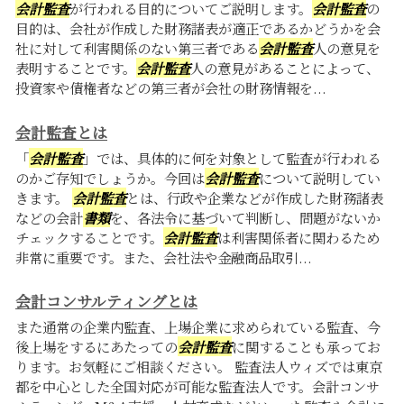
会計監査
が行われる目的についてご説明します。
会計監査
の
目的は、会社が作成した財務諸表が適正であるかどうかを会
社に対して利害関係のない第三者である
会計監査
人の意見を
表明することです。
会計監査
人の意見があることによって、
投資家や債権者などの第三者が会社の財務情報を...
会計監査とは
「
会計監査
」では、具体的に何を対象として監査が行われる
のかご存知でしょうか。今回は
会計監査
について説明してい
きます。
会計監査
とは、行政や企業などが作成した財務諸表
などの会計
書類
を、各法令に基づいて判断し、問題がないか
チェックすることです。
会計監査
は利害関係者に関わるため
非常に重要です。また、会社法や金融商品取引...
会計コンサルティングとは
また通常の企業内監査、上場企業に求められている監査、今
後上場をするにあたっての
会計監査
に関することも承ってお
ります。お気軽にご相談ください。 監査法人ウィズでは東京
都を中心とした全国対応が可能な監査法人です。会計コンサ