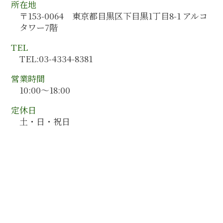
事業承継 エキスパート
所在地
佐賀県 会計監査
人事制度構築
〒153-0064 東京都目黒区下目黒1丁目8-1 アルコ
島根県 会計監査
税務会計 ポイント
タワー7階
宮城県 会計コンサルティング
栃木県 会計監査
TEL
愛知県 会計監査
TEL:03-4334-8381
秋田県 会計コンサルティング
営業時間
10:00～18:00
定休日
土・日・祝日