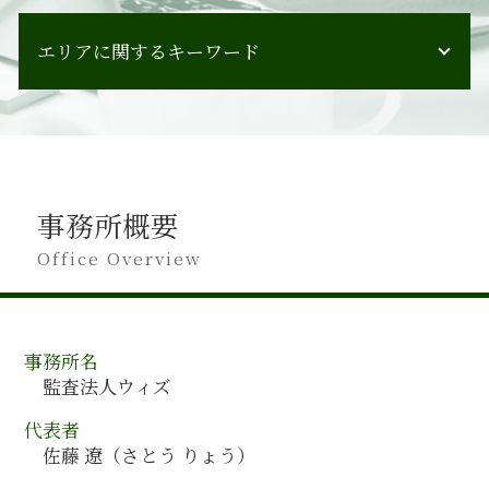
会計監査 監査役
事業承継 m&a
会計監査 立会人
エリアに関するキーワード
管理会計 活用
会計監査 会計検査 違い
会計コンサルティング
会計監査人 設置義務
組織再編 会計
山口県 会計監査
会計監査人 任期
経営計画策定
鳥取県 会計監査
会計監査 企業
経営計画書 書き方
北海道 会計コンサルティング
ipo 監査
組織再編 会計処理
全国対応 会計コンサルティング
会計監査 必要性
管理会計 ポイント
事務所概要
三重県 会計監査
会計監査 経理
人材育成 目標
滋賀県 会計監査
Office Overview
会計監査 いつ
経営計画策定 手順
埼玉県 会計監査
会計監査 すること
組織再編 課題
山梨県 会計監査
会計監査 人 設置義務
管理会計
千葉県 会計監査
会計監査 重要性
組織再編 会社法
事務所名
福井県 会計監査
会計監査 受ける
人材育成
監査法人ウィズ
群馬県 会計監査
会計監査 人数
企業会計 営業利益
宮崎県 会計監査
会計監査 何する
代表者
管理会計 とは
岩手県 会計監査
会計監査 通らない
佐藤 遼（さとう りょう）
管理会計 手法
全国対応 会計監査