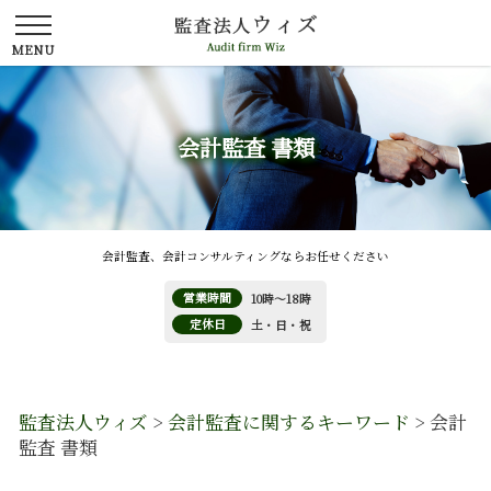
会計監査 書類
会計監査、会計コンサルティングならお任せください
営業時間
10時～18時
定休日
土・日・祝
監査法人ウィズ
>
会計監査に関するキーワード
>
会計
監査 書類