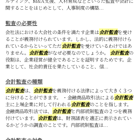
ルティング、M&A支援、人材育成などといった監査や会計に
関することをはじめとして、人事制度の構築...
監査の必要性
会社法における大会社の条件を満たす企業は
会計監査
を受け
ることが義務付けられています。しかし、法的に義務付けら
れているからといってただ
会計監査
を受けているわけではあ
りません。
会計監査
がなぜ必要なのでしょうか。
会計監査
の
役割は、企業経営が健全であることを証明するためです。企
業として、社会的責任を果たしていること、信...
会計監査の種類
会計監査
は、
会計監査
を義務付ける法律によって大きく３つ
に分けることができます。 ・金融商品取引法による
会計監査
主に上場企業に対して行われる
会計監査
のことを指します。
金融商品取引法では、
会計監査
と内部統制監査の２つを義務
付けています。
会計監査
は、財務諸表を適正に表示されてい
るかどうかの調査のことです。内部統制監査は...