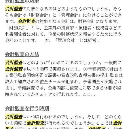
会計監査の対象
会計監査
の対象となるのはどのようなものでしょうか。そも
そも会計は「財務会計」と「管理会計」に分けることができ
ます。
会計監査
の対象となる会計は、財務会計になります。
「財務会計」とは、企業外の投資家・債権者・税務署などの
利害関係者に対して、企業の財務状況を報告するために行う
会計のことです。 一方、「管理会計」とは経営...
会計監査の方法
会計監査
はどのように行われているのでしょうか。一般的に
会計監査
は以下の順序で実施されます。 ①予備調査②計画の
立案③監査開始④監査調書の審査⑤監査報告書の提出 監査は
数人で編成された監査チームが組まれ、予備調査が実施され
ます。予備調査では、企業内部に監査に対応できる体制が整
備されているかチェックが行われます。ここ...
会計監査を行う時期
会計監査
はいつ頃行われるのでしょうか。そして、どのくら
いの頻度で
会計監査
が行われるのでしょうか。ここでは
会計
監査
が行われる時期について説明します。
会計監査
は、決算