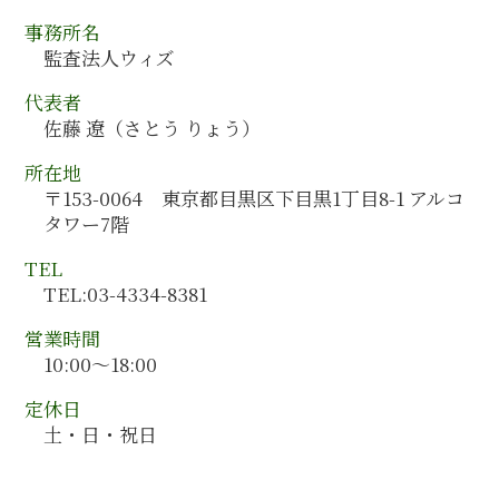
大分県 会計監査
会計監査 時期
経営計画書 書き方
事務所名
奈良県 会計監査
会計監査 請負
会社分割 事業譲渡
監査法人ウィズ
山口県 会計監査
会計監査 依頼
人事制度構築 コンサルタント
茨城県 会計コンサルティング
会計監査 何する
代表者
組織再編 会計処理
東京都 会計コンサルティング
会計監査 重要性
佐藤 遼（さとう りょう）
m&a デューデリジェンス
群馬県 会計コンサルティング
組織再編 スケジュール
所在地
埼玉県 会計監査
合併 メリット
〒153-0064 東京都目黒区下目黒1丁目8-1 アルコ
香川県 会計監査
経営計画策定 手順
タワー7階
和歌山県 会計監査
宮崎県 会計監査
TEL
青森県 会計コンサルティング
TEL:03-4334-8381
沖縄県 会計監査
営業時間
10:00～18:00
定休日
土・日・祝日