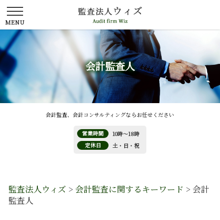
会計監査人
会計監査、会計コンサルティングならお任せください
営業時間
10時～18時
定休日
土・日・祝
監査法人ウィズ
>
会計監査に関するキーワード
>
会計
監査人