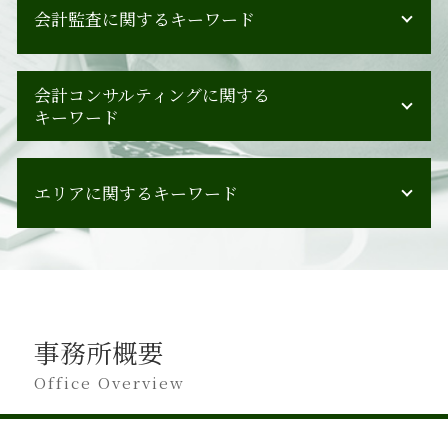
会計監査に関するキーワード
ipo 監査
会計コンサルティングに関する
会計監査 企業
キーワード
会計監査 対象
会計監査 チェックリスト
企業会計 営業利益
会計監査人 選任
エリアに関するキーワード
設備投資 回収期間 目安
会計監査人
組織再編
会計監査 チェックポイント
人材育成 目標
鳥取県 会計監査
会計監査 義務
企業会計 ポイント
北海道 会計監査
会計監査 タイミング
人材育成 課題
広島県 会計監査
会計監査人設置会社 監査役
人材育成
秋田県 会計コンサルティング
会計監査 すること
合併 とは
事務所概要
岐阜県 会計監査
会計監査 スケジュール
事業承継 注意点
愛媛県 会計監査
Office Overview
監査報告書 会社法
経営計画策定
石川県 会計コンサルティング
会計監査 書類
吸収合併 手続き
岡山県 会計監査
会計監査 立会人
税務会計 ポイント