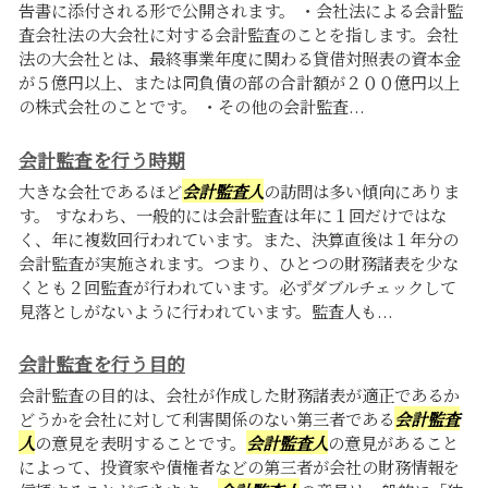
告書に添付される形で公開されます。 ・会社法による会計監
査会社法の大会社に対する会計監査のことを指します。会社
法の大会社とは、最終事業年度に関わる貸借対照表の資本金
が５億円以上、または同負債の部の合計額が２００億円以上
の株式会社のことです。 ・その他の会計監査...
会計監査を行う時期
大きな会社であるほど
会計監査人
の訪問は多い傾向にありま
す。 すなわち、一般的には会計監査は年に１回だけではな
く、年に複数回行われています。また、決算直後は１年分の
会計監査が実施されます。つまり、ひとつの財務諸表を少な
くとも２回監査が行われています。必ずダブルチェックして
見落としがないように行われています。監査人も...
会計監査を行う目的
会計監査の目的は、会社が作成した財務諸表が適正であるか
どうかを会社に対して利害関係のない第三者である
会計監査
人
の意見を表明することです。
会計監査人
の意見があること
によって、投資家や債権者などの第三者が会社の財務情報を