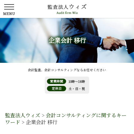
企業会計 移行
会計監査、会計コンサルティングならお任せください
営業時間
10時～18時
定休日
土・日・祝
監査法人ウィズ
>
会計コンサルティングに関するキー
ワード
>
企業会計 移行