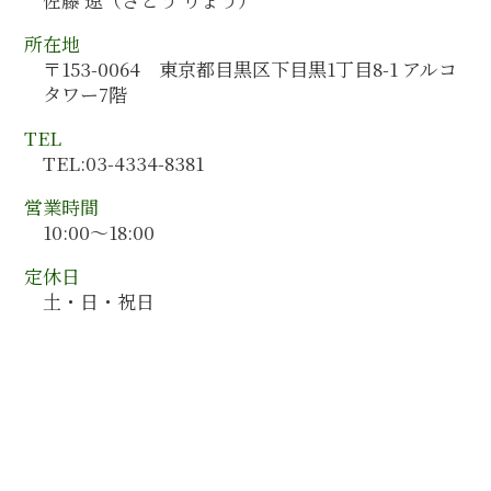
会計コンサルティング 企業
佐賀県 会計監査
事業承継 アドバイザー
所在地
山梨県 会計監査
組織再編
〒153-0064 東京都目黒区下目黒1丁目8-1 アルコ
東京都 会計監査
人事制度構築 コンサル
タワー7階
奈良県 会計監査
北海道 会計監査
TEL
群馬県 会計監査
TEL:03-4334-8381
石川県 会計監査
営業時間
10:00～18:00
定休日
土・日・祝日