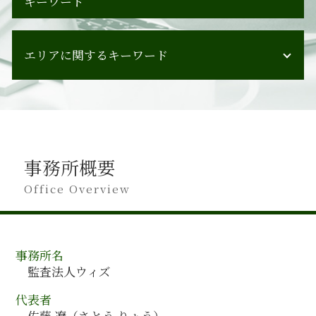
キーワード
会計監査 中小企業
会計監査 健康保険
事業承継 エキスパート
会計監査 流れ
エリアに関するキーワード
事業承継 m&a 違い
監査 対応
設備投資 回収期間 目安
会計監査 必要
人事制度構築 とは
滋賀県 会計監査
会計監査 企業
企業会計 営業利益
三重県 会計監査
ipo 監査
事業承継 イメージ
徳島県 会計監査
会計監査 監事 違い
企業会計 売上 利益
宮城県 会計コンサルティング
会計監査 契約書
管理会計 活用
事務所概要
香川県 会計監査
会計監査 重要性
人材育成 マネジメント
岩手県 会計監査
Office Overview
会計監査 すること
管理会計
島根県 会計監査
会計監査 期限
m&a デューデリジェンス
千葉県 会計監査
会計監査 人 設置義務
事業承継 注意点
山形県 会計監査
会計監査 監査法人
管理会計 分析
事務所名
大分県 会計監査
会計監査 内部統制監査 違い
経営計画策定
監査法人ウィズ
神奈川県 会計コンサルティング
会計監査 いつ
組織再編 課題
高知県 会計監査
会計監査 会社
代表者
管理会計 財務会計
埼玉県 会計監査
監査報告書 会社法
佐藤 遼（さとう りょう）