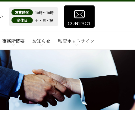
営業時間
10時～18時
い
定休日
土・日・祝
CONTACT
事務所概要
お知らせ
監査ホットライン