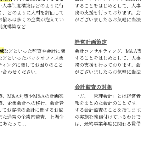
や人事制度構築はどのように行
することをはじめとして、人事
く、どのように人材を評価して
務の支援も行っております。会
お悩みは多くの企業が抱えてい
がございましたらお気軽に当法
構築など...
経営計画策定
成
などといった監査や会計に関
会計コンサルティング、M&A
などといったバックオフィス業
することをはじめとして、人事
ティングに関してお困りのこと
務の支援も行っております。会
い合わせください。
がございましたらお気軽に当法
会計監査の対象
、M&A対策やM&Aの計画案
一方、「管理会計」とは経営者
築、企業会計への移行、会計管
報をまとめた会計のことです。
してお客様の会計に関するお悩
する会計監査のことを指します
また通常の企業内監査、上場企
の実施を義務付けているわけで
たって...
は、最終事業年度に関わる貸借対