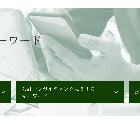
ーワード
会計コンサルティングに関する
エ
キーワード
組織再編 スケジュール
事業承継 中小企業
人材育成 教育
企業会計 ポイント