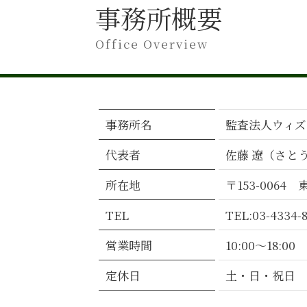
会計監査 経理
事務所概要
会計監査 合わない
会計監査 進め方
Office Overview
会計監査 いつ
会計監査 タイミング
会計監査 対象
会計監査人 任期
事務所名
監査法人ウィズ
会計監査 義務
会計監査 受けること
代表者
佐藤 遼（さと
監査 対応
会計監査とは
所在地
〒153-006
kam とは
会計監査 必要性
TEL
TEL:03-4334-
会計監査 方法
営業時間
10:00～18:00
会計監査 内部統制監査 違い
会計監査 税務調査 違い
定休日
土・日・祝日