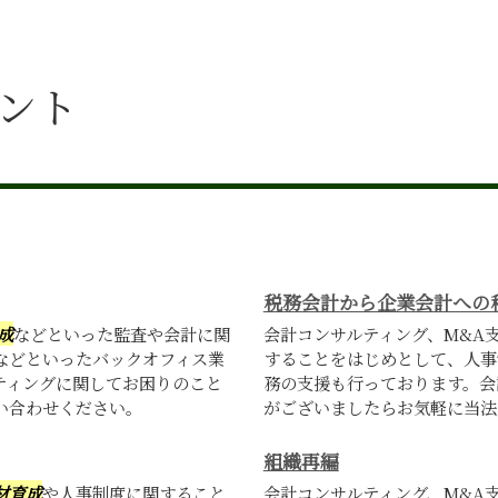
メント
税務会計から企業会計への
成
などといった監査や会計に関
会計コンサルティング、M&A
などといったバックオフィス業
することをはじめとして、人事
ティングに関してお困りのこと
務の支援も行っております。会
い合わせください。
がございましたらお気軽に当法
組織再編
材育成
や人事制度に関すること
会計コンサルティング、M&A