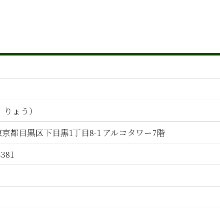
吸収合併 手続き
管理会計 手法
管理会計 分析
組織再編 種類
管理会計 導入
人事制度構築
企業会計 売上 利益
組織再編 会社法
人事制度構築 とは
う りょう）
m&a デューデリジェンス
人材育成 うまくいかない
4 東京都目黒区下目黒1丁目8-1 アルコタワー7階
事業承継 イメージ
組織再編 会計処理
8381
組織再編 コンサル
管理会計 財務会計 違い
管理会計 ポイント