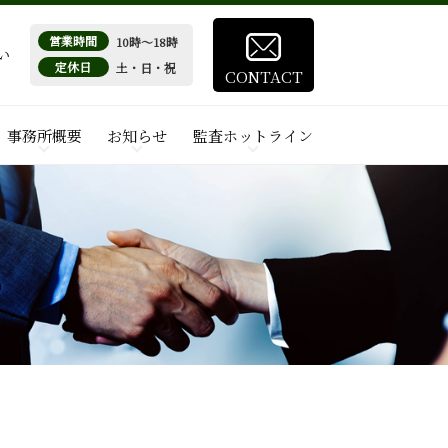
営業時間
10時～18時
い
定休日
土・日・祝
CONTACT
事務所概要
お知らせ
監査ホットライン