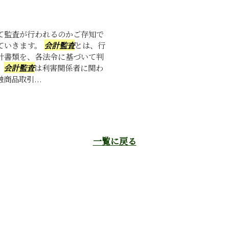
て監査が行われるのかご存知で
ていきます。
会計監査
とは、行
計書類を、各法令に基づいて判
。
会計監査
は利害関係者に関わ
品取引...
一覧に戻る