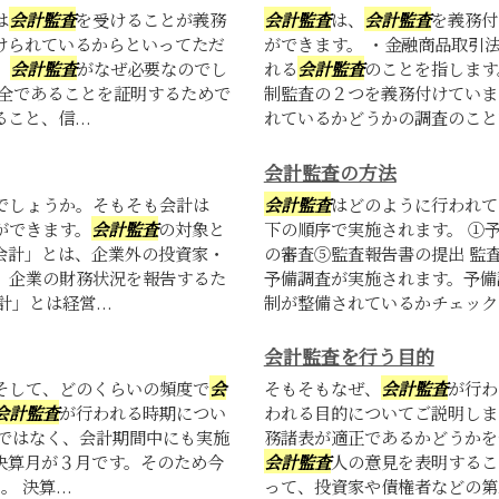
は
会計監査
を受けることが義務
会計監査
は、
会計監査
を義務付
けられているからといってただ
ができます。 ・金融商品取引
。
会計監査
がなぜ必要なのでし
れる
会計監査
のことを指します
全であることを証明するためで
制監査の２つを義務付けていま
と、信...
れているかどうかの調査のことで
会計監査の方法
でしょうか。そもそも会計は
会計監査
はどのように行われて
ができます。
会計監査
の対象と
下の順序で実施されます。 ①
会計」とは、企業外の投資家・
の審査⑤監査報告書の提出 監
、企業の財務状況を報告するた
予備調査が実施されます。予備
」とは経営...
制が整備されているかチェックが
会計監査を行う目的
そして、どのくらいの頻度で
会
そもそもなぜ、
会計監査
が行わ
会計監査
が行われる時期につい
われる目的についてご説明しま
ではなく、会計期間中にも実施
務諸表が適正であるかどうかを
決算月が３月です。そのため今
会計監査
人の意見を表明するこ
決算...
って、投資家や債権者などの第三