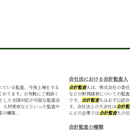
会社法における会計監査人
れている監査、今後上場をする
会計監査
人は、株式会社の委任
ております。お気軽にご相談く
などの財務諸表についての監査
心とした全国対応が可能な監査法
です。
会計監査
人は必ず公認会
援、人材育成などといった監査や
す。会社法上の大会社は
会計監
構築...
んどの企業では
会計監査
人の任
会計監査の種類