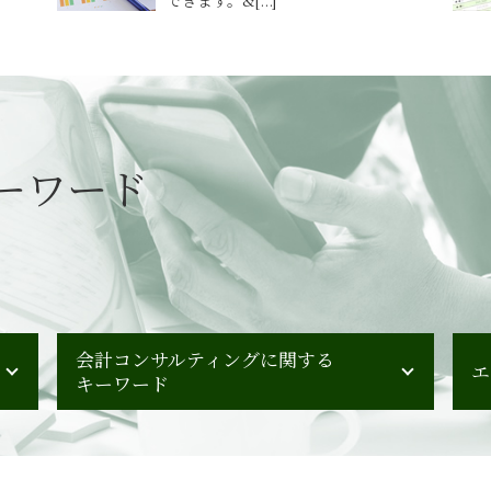
ーワード
会計コンサルティングに関する
エ
キーワード
管理会計 財務会計 違い
m&a デューデリジェンス