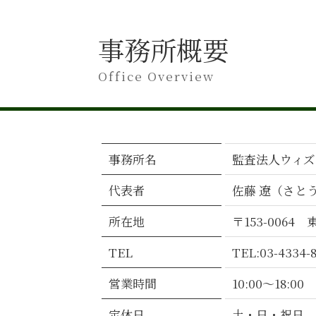
会計監査 監査法人
会計監査 税務調査 違い
会計監査人設置会社 監査役
事務所概要
会計監査 時期
会計監査 請負
Office Overview
会計監査 提出書類
会計監査 中小企業
会計監査 人 設置義務
会計監査人設置会社 メリット
事務所名
監査法人ウィズ
会計監査人 監査役 違い
会計監査 会社法
代表者
佐藤 遼（さと
会計監査 受ける
会計監査 進め方
所在地
〒153-006
会計監査 通らない
会計監査 やり方
TEL
TEL:03-4334-
会計監査 する
営業時間
10:00～18:00
会計監査人 任期
会計監査 受けること
定休日
土・日・祝日