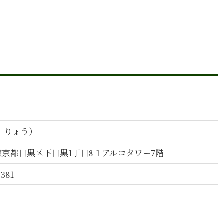
組織再編 会社法
企業会計 管理会計
組織再編
人材育成 うまくいかない
中小企業 経営計画策定
事業承継 m&a 違い
人材育成 企業
人材育成 教育
人事制度構築 とは
管理会計 活用
組織再編 目的
う りょう）
人事制度構築 目的
管理会計 いつから
4 東京都目黒区下目黒1丁目8-1 アルコタワー7階
人材育成 課題
事業承継 m&a
8381
吸収合併 手続き
管理会計 導入 手順
人材育成 マネジメント