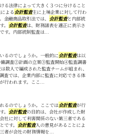
ける法律によって大きく３つに分けること
法による
会計監査
主に上場企業に対して行わ
。金融商品取引法では、
会計監査
と内部統
す。
会計監査
は、財務諸表を適正に表示さ
す。内部統制監査は...
いるのでしょうか。一般的に
会計監査
は以
予備調査②計画の立案③監査開始④監査調書
査は数人で編成された監査チームが組まれ、
調査では、企業内部に監査に対応できる体
行われます。ここ...
れるのでしょうか。ここでは
会計監査
が行
す。
会計監査
の目的は、会社が作成した財
会社に対して利害関係のない第三者である
とです。
会計監査
人の意見があることによ
者が会社の財務情報を...