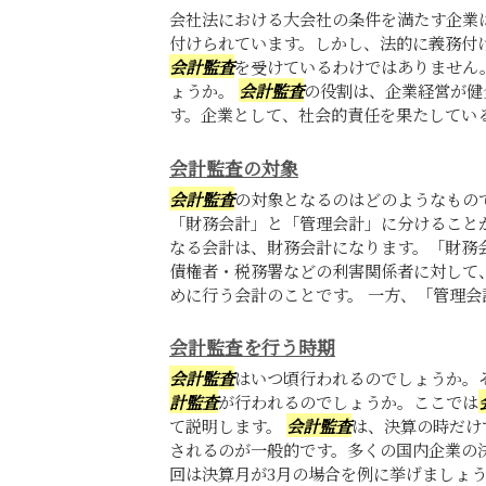
会社法における大会社の条件を満たす企業
付けられています。しかし、法的に義務付
会計監査
を受けているわけではありません
ょうか。
会計監査
の役割は、企業経営が健
す。企業として、社会的責任を果たしているこ
会計監査の対象
会計監査
の対象となるのはどのようなもの
「財務会計」と「管理会計」に分けること
なる会計は、財務会計になります。「財務
債権者・税務署などの利害関係者に対して
めに行う会計のことです。 一方、「管理会計
会計監査を行う時期
会計監査
はいつ頃行われるのでしょうか。
計監査
が行われるのでしょうか。ここでは
て説明します。
会計監査
は、決算の時だけ
されるのが一般的です。多くの国内企業の
回は決算月が3月の場合を例に挙げましょう。 